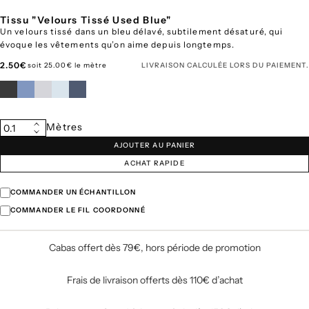
Tissu "Velours Tissé Used Blue"
Un velours tissé dans un bleu délavé, subtilement désaturé, qui
évoque les vêtements qu’on aime depuis longtemps.
Prix
2.50€
soit 25.00€ le mètre
LIVRAISON
CALCULÉE LORS DU PAIEMENT.
régulier
Quantité
Mètres
0.1
Augmenter
Diminuer
la
AJOUTER AU PANIER
la
quantité
quantité
pour
ACHAT RAPIDE
pour
Tissu
Tissu
&quot;Velours
&quot;Velours
Tissé
COMMANDER UN ÉCHANTILLON
Tissé
Used
Used
COMMANDER LE FIL COORDONNÉ
Blue&quot;
Blue&quot;
Cabas offert dès 79€, hors période de promotion
Frais de livraison offerts dès 110€ d’achat