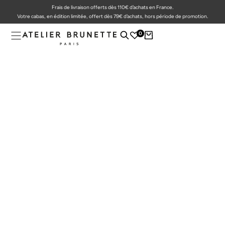
Frais de livraison offerts dès 110€ d'achats en France.
PASSER
AU
Votre cabas, en édition limitée, offert dès 79€ d'achats, hors période de promotion.
CONTENU
0