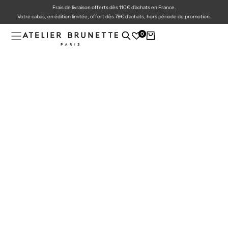
Frais de livraison offerts dès 110€ d'achats en France.
PASSER
AU
Votre cabas, en édition limitée, offert dès 79€ d'achats, hors période de promotion.
CONTENU
0