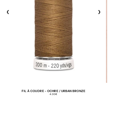
❮
❮
❯
FIL À COUDRE - OCHRE / URBAN BRONZE
PRIX
4.00€
RÉGULIER