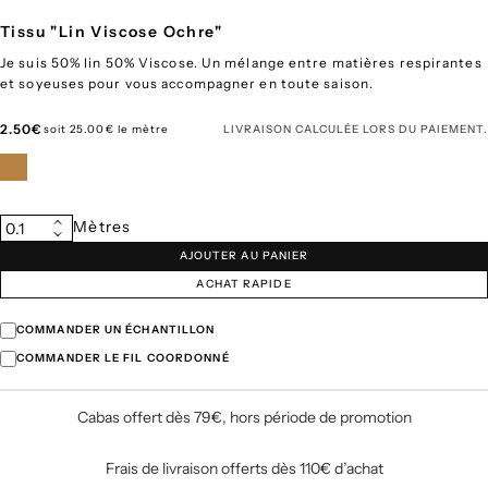
Tissu "Lin Viscose Ochre"
Je suis 50% lin 50% Viscose. Un mélange entre matières respirantes
et soyeuses pour vous accompagner en toute saison.
Prix
2.50€
soit 25.00€ le mètre
LIVRAISON
CALCULÉE LORS DU PAIEMENT.
régulier
Quantité
Mètres
0.1
Augmenter
Diminuer
la
AJOUTER AU PANIER
la
quantité
quantité
pour
ACHAT RAPIDE
pour
Tissu
Tissu
&quot;Lin
&quot;Lin
Viscose
COMMANDER UN ÉCHANTILLON
Viscose
Ochre&quot;
Ochre&quot;
COMMANDER LE FIL COORDONNÉ
Cabas offert dès 79€, hors période de promotion
Frais de livraison offerts dès 110€ d’achat