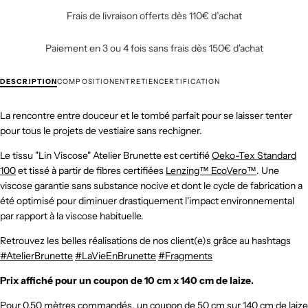
Frais de livraison offerts dès 110€ d’achat
Paiement en 3 ou 4 fois sans frais dès 150€ d'achat
DESCRIPTION
COMPOSITION
ENTRETIEN
CERTIFICATION
La rencontre entre douceur et le tombé parfait pour se laisser tenter
pour tous le projets de vestiaire sans rechigner.
Le tissu "Lin Viscose"
Atelier Brunette est certifié
Oeko-Tex Standard
100
et tissé à partir de fibres certifiées
Lenzing™️ EcoVero™️
. Une
viscose garantie sans substance nocive et dont le cycle de fabrication a
été optimisé pour diminuer drastiquement l'impact environnemental
par rapport à la viscose habituelle.
Retrouvez les belles réalisations de nos client(e)s grâce au hashtags
#AtelierBrunette
#LaVieEnBrunette
#Fragments
Prix affiché pour un coupon de 10 cm x 140 cm de laize.
Pour 0,50 mètres commandés, un coupon de 50 cm sur 140 cm de laize