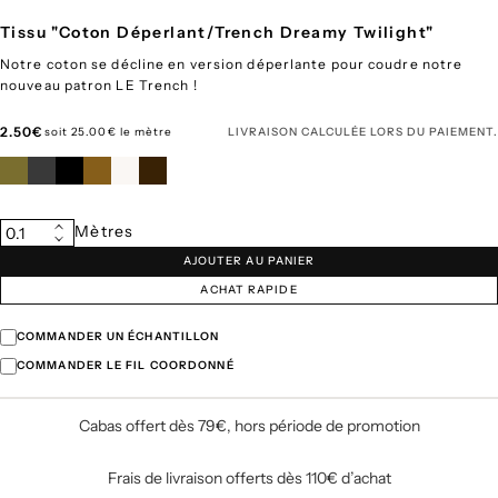
Tissu "Coton Déperlant/Trench Dreamy Twilight"
Notre coton se décline en version déperlante pour coudre notre
nouveau patron LE Trench !
Prix
2.50€
soit 25.00€ le mètre
LIVRAISON
CALCULÉE LORS DU PAIEMENT.
régulier
Quantité
Mètres
0.1
Augmenter
Diminuer
la
AJOUTER AU PANIER
la
quantité
quantité
pour
ACHAT RAPIDE
pour
Tissu
Tissu
&quot;Coton
&quot;Coton
Déperlant/Trench
COMMANDER UN ÉCHANTILLON
Déperlant/Trench
Dreamy
Dreamy
COMMANDER LE FIL COORDONNÉ
Twilight&quot;
Twilight&quot;
Cabas offert dès 79€, hors période de promotion
Frais de livraison offerts dès 110€ d’achat