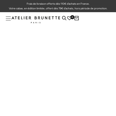
Frais de livraison offerts dès 110€ d'achats en France.
PASSER
AU
Votre cabas, en édition limitée, offert dès 79€ d'achats, hors période de promotion.
CONTENU
0