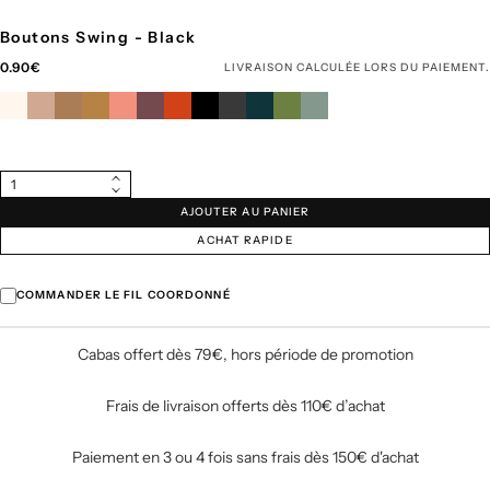
Boutons Swing - Black
Prix
0.90€
LIVRAISON
CALCULÉE LORS DU PAIEMENT.
régulier
Quantité
Augmenter
Diminuer
la
AJOUTER AU PANIER
la
quantité
quantité
pour
ACHAT RAPIDE
pour
Boutons
Boutons
Swing
Swing
-
-
COMMANDER LE FIL COORDONNÉ
Black
Black
Cabas offert dès 79€, hors période de promotion
Frais de livraison offerts dès 110€ d’achat
Paiement en 3 ou 4 fois sans frais dès 150€ d'achat