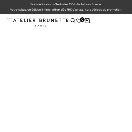
Frais de livraison offerts dès 110€ d'achats en France.
PASSER
AU
Votre cabas, en édition limitée, offert dès 79€ d'achats, hors période de promotion.
CONTENU
0