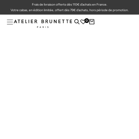
Frais de livraison offerts dès 110€ d'achats en France.
PASSER
AU
Votre cabas, en édition limitée, offert dès 79€ d'achats, hors période de promotion.
CONTENU
0