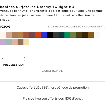
Bobines Surjeteuse Dreamy Twilight x 4
Vendues par 4 Atelier Brunette a sélectionné pour vous une gamme
de bobines surjeteuse coordonnée à toute notre collection de
tissus.
Prix
10.90€
LIVRAISON
CALCULÉE LORS DU PAIEMENT.
régulier
Quantité
Augmenter
Diminuer
la
PRÉVENEZ-MOI
la
quantité
quantité
pour
ACHAT RAPIDE
pour
Bobines
Bobines
Surjeteuse
Surjeteuse
Dreamy
Dreamy
Twilight
Twilight
Cabas offert dès 79€, hors période de promotion
x
x
4
4
Frais de livraison offerts dès 110€ d’achat