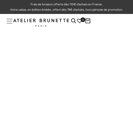
Frais de livraison offerts dès 110€ d'achats en France.
PASSER
AU
Votre cabas, en édition limitée, offert dès 79€ d'achats, hors période de promotion.
CONTENU
0