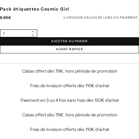
Pack étiquettes Cosmic Girl
Prix
6.95€
LIVRAISON
CALCULÉE LORS DU PAIEMENT.
régulier
Quantité
Augmenter
Diminuer
la
AJOUTER AU PANIER
la
quantité
quantité
pour
ACHAT RAPIDE
pour
Pack
Pack
étiquettes
étiquettes
Cosmic
Cosmic
Girl
Girl
Cabas offert dès 79€, hors période de promotion
Frais de livraison offerts dès 110€ d’achat
Paiement en 3 ou 4 fois sans frais dès 150€ d'achat
Cabas offert dès 79€, hors période de promotion
Frais de livraison offerts dès 110€ d’achat